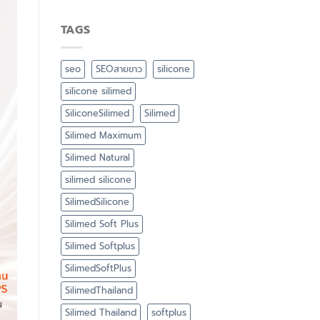
TAGS
seo
SEOสายขาว
silicone
silicone silimed
SiliconeSilimed
Silimed
Silimed Maximum
Silimed Natural
silimed silicone
SilimedSilicone
Silimed Soft Plus
Silimed Softplus
SilimedSoftPlus
SilimedThailand
Silimed Thailand
softplus