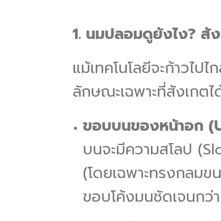
1. นมปลอมดูยังไง? สัง
แม้เทคโนโลยีจะก้าวไปไกล
ลักษณะเฉพาะที่สังเกตได้ด
ขอบบนของหน้าอก (U
บนจะมีความสโลป (Slop
(โดยเฉพาะทรงกลมขนาด
ขอบโค้งมนชัดเจนกว่า