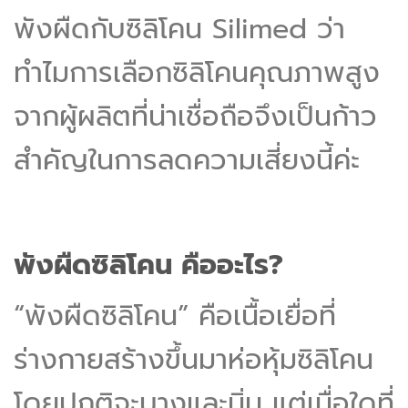
พังผืดกับซิลิโคน Silimed ว่า
ทำไมการเลือกซิลิโคนคุณภาพสูง
จากผู้ผลิตที่น่าเชื่อถือจึงเป็นก้าว
สำคัญในการลดความเสี่ยงนี้ค่ะ
พังผืดซิลิโคน คืออะไร?
“พังผืดซิลิโคน” คือเนื้อเยื่อที่
ร่างกายสร้างขึ้นมาห่อหุ้มซิลิโคน
โดยปกติจะบางและนิ่ม แต่เมื่อใดที่