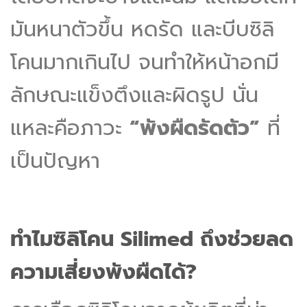
มันหนาตัวขึ้น หดรัด และบีบซิลิ
โคนมากเกินไป จนทำให้หน้าอกมี
ลักษณะแข็งตึงและผิดรูป นั่น
แหละคือภาวะ
“พังผืดรัดตัว”
ที่
เป็นปัญหา
ทำไมซิลิโคน Silimed ถึงช่วยลด
ความเสี่ยงพังผืดได้?