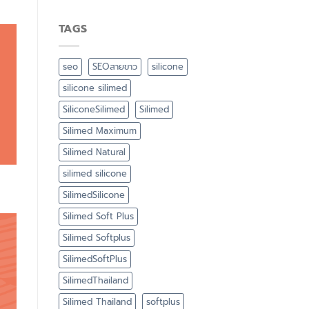
TAGS
seo
SEOสายขาว
silicone
silicone silimed
SiliconeSilimed
Silimed
Silimed Maximum
Silimed Natural
silimed silicone
SilimedSilicone
Silimed Soft Plus
Silimed Softplus
SilimedSoftPlus
SilimedThailand
Silimed Thailand
softplus