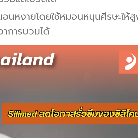
อนหงายโดยใช้หมอนหนุนศีรษะให้สู
ดอาการบวมได้