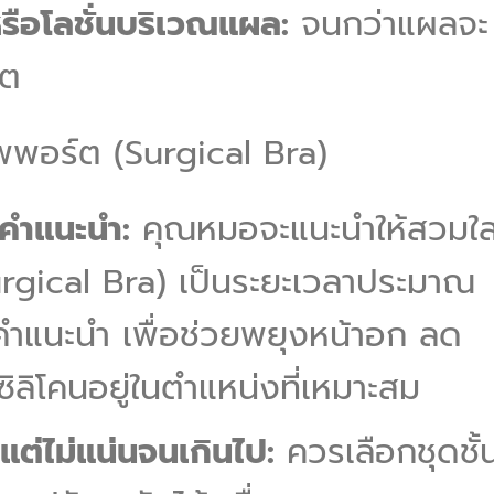
รือโลชั่นบริเวณแผล:
จนกว่าแผลจะ
าต
ัพพอร์ต (Surgical Bra)
คำแนะนำ:
คุณหมอจะแนะนำให้สวมใส
urgical Bra) เป็นระยะเวลาประมาณ
คำแนะนำ เพื่อช่วยพยุงหน้าอก ลด
ิลิโคนอยู่ในตำแหน่งที่เหมาะสม
บแต่ไม่แน่นจนเกินไป:
ควรเลือกชุดชั้