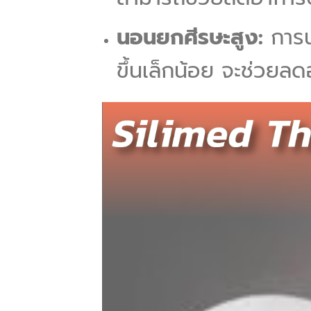
นอนยกศีรษะสูง:
การน
ขึ้นเล็กน้อย จะช่วยล