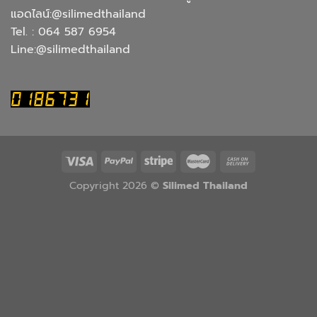
แอดไลน์:@silimedthailand
Tel. : 064 587 6954
Line:@silimedthailand
Copyright 2026 ©
Silimed Thailand