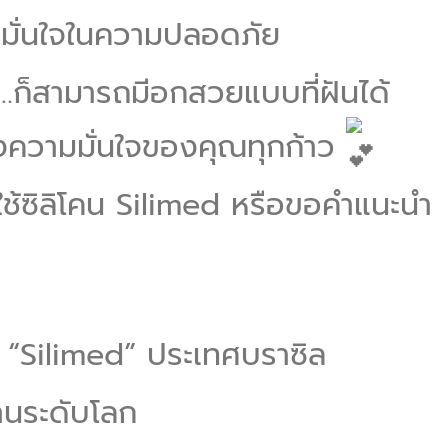
มั่นใจในความปลอดภัย
น…ก็สามารถมีอกสวยแบบที่ฝันได้
างความมั่นใจของคุณทุกก้าว
ช้ซิลิโคน Silimed หรือขอคำแนะนำ
 “Silimed” ประเทศบราซิล
านระดับโลก