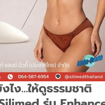
ังไง…ให้ดูธรรมชาติ
Silimed รุ่น Enhanc