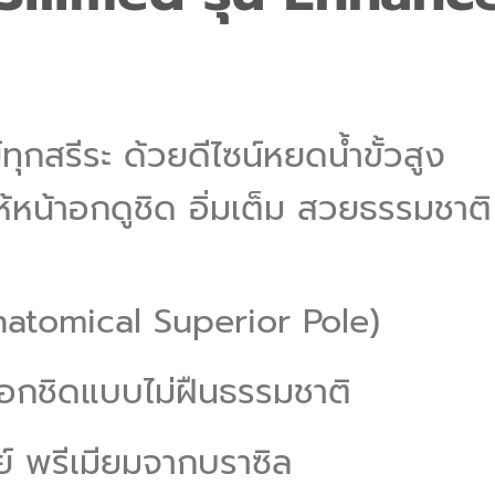
กสรีระ ด้วยดีไซน์หยดน้ำขั้วสูง
้หน้าอกดูชิด อิ่มเต็ม สวยธรรมชาติ
natomical Superior Pole)
 อกชิดแบบไม่ฝืนธรรมชาติ
์ พรีเมียมจากบราซิล