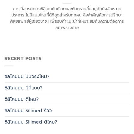
การเลือกระหว่างซิลิโคนผิวเรียบและผิวทรายขึ้นอยู่กับปัจจัยหลาย
ประการ ไม่มีแบบไหนที่ดีที่สุดสำหรับทุกคน สิ่งสำคัญคือการปรึกษา
ศัลยแพทย์ผู้เชี่ยวชาญ เพื่อรับคำแนะนำที่เหมาะสมกับความต้องการ
สภาพร่างกาย
RECENT POSTS
ซิลิโคนนม นิ่มจริงไหม?
ซิลิโคนนม มีกี่แบบ?
ซิลิโคนนม ดีไหม?
ซิลิโคนนม Silimed รีวิว
ซิลิโคนนม Silimed ดีไหม?